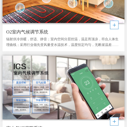
O2室内气候调节系统
辐射供冷供暖，舒适、静音；室内空间分层控温，温足而顶凉，符合人体生
理曲线；采用行业领先变风量变水温技术，温度恒定均匀，无断崖温差……