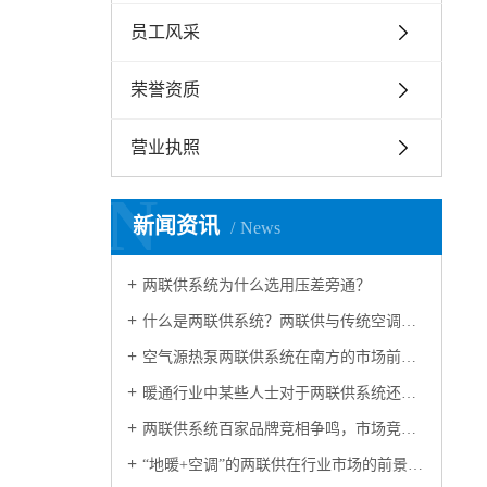
员工风采
荣誉资质
营业执照
N
新闻资讯
News
两联供系统为什么选用压差旁通？
什么是两联供系统？两联供与传统空调有什么区别？！
空气源热泵两联供系统在南方的市场前景如何？
暖通行业中某些人士对于两联供系统还存在不少商业误解
两联供系统百家品牌竞相争鸣，市场竞争已然白热化！
“地暖+空调”的两联供在行业市场的前景怎么样？