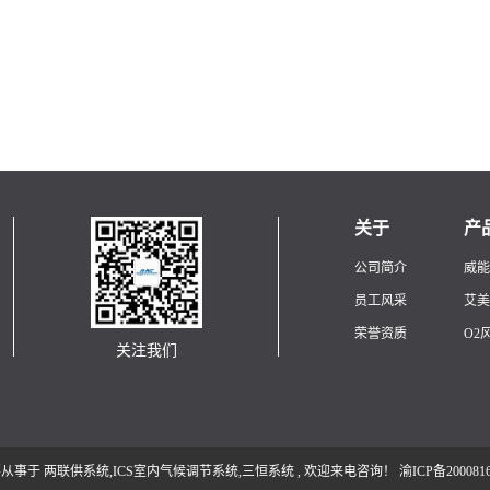
关于
产
公司简介
威能
员工风采
艾美
荣誉资质
O2
关注我们
营业执照
O2
O2
 主要从事于
两联供系统
,
ICS室内气候调节系统
,
三恒系统
, 欢迎来电咨询！
渝ICP备200081