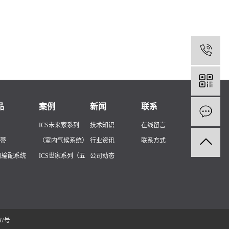
1
品
案例
新闻
联系
ICS未来家系列
技术知识
在线留言
蒂
（室内气候系统）
行业资讯
联系方式
风输配系统
ICS世家系列（五
公司动态
水输配系统
恒系统）
智能控制系统
ICS森林家（三恒
系统）
ICS家系列(两联供
67号