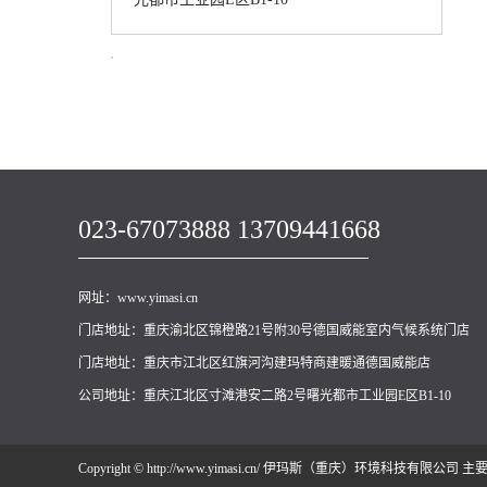
023-67073888 13709441668
网址：www.yimasi.cn
门店地址：重庆渝北区锦橙路21号附30号德国威能室内气候系统门店
门店地址：重庆市江北区红旗河沟建玛特商建暖通德国威能店
公司地址：重庆江北区寸滩港安二路2号曙光都市工业园E区B1-10
Copyright © http://www.yimasi.cn/ 伊玛斯（重庆）环境科技有限公司