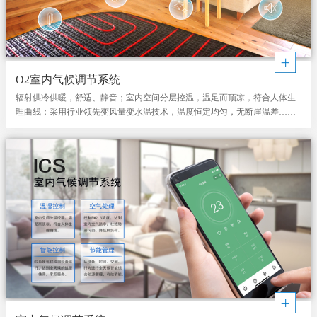
O2室内气候调节系统
辐射供冷供暖，舒适、静音；室内空间分层控温，温足而顶凉，符合人体生
理曲线；采用行业领先变风量变水温技术，温度恒定均匀，无断崖温差……